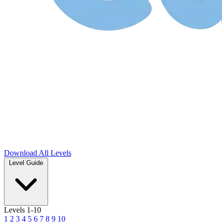
Download
All Levels
Level Guide
Levels 1-10
1
2
3
4
5
6
7
8
9
10