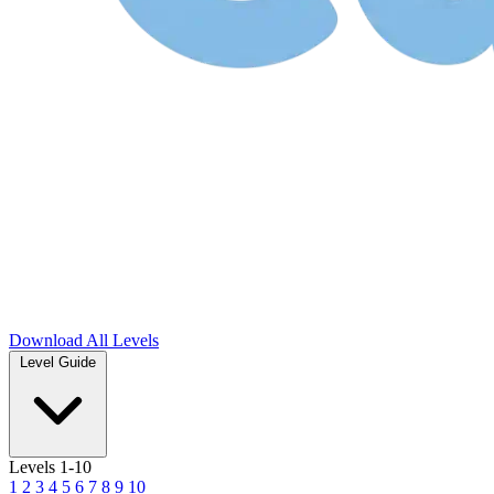
Download
All Levels
Level Guide
Levels 1-10
1
2
3
4
5
6
7
8
9
10