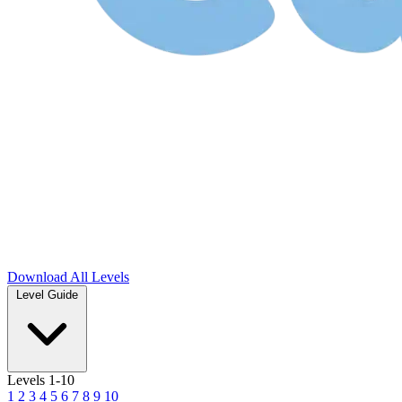
Download
All Levels
Level Guide
Levels 1-10
1
2
3
4
5
6
7
8
9
10