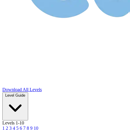
Download
All Levels
Level Guide
Levels 1-10
1
2
3
4
5
6
7
8
9
10