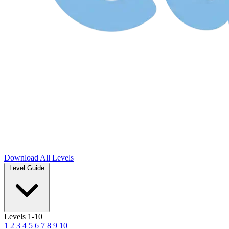
Download
All Levels
Level Guide
Levels 1-10
1
2
3
4
5
6
7
8
9
10