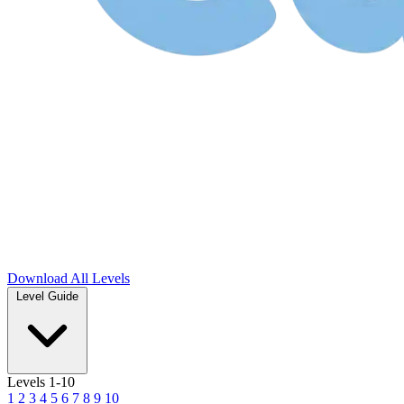
Download
All Levels
Level Guide
Levels 1-10
1
2
3
4
5
6
7
8
9
10