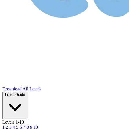
Download
All Levels
Level Guide
Levels 1-10
1
2
3
4
5
6
7
8
9
10