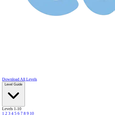
Download
All Levels
Level Guide
Levels 1-10
1
2
3
4
5
6
7
8
9
10