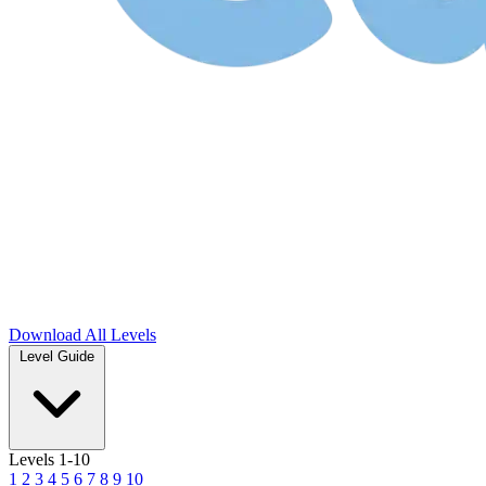
Download
All Levels
Level Guide
Levels 1-10
1
2
3
4
5
6
7
8
9
10