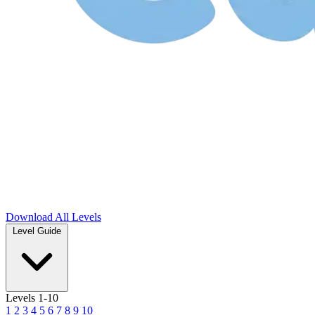
Download
All Levels
Level Guide
Levels 1-10
1
2
3
4
5
6
7
8
9
10