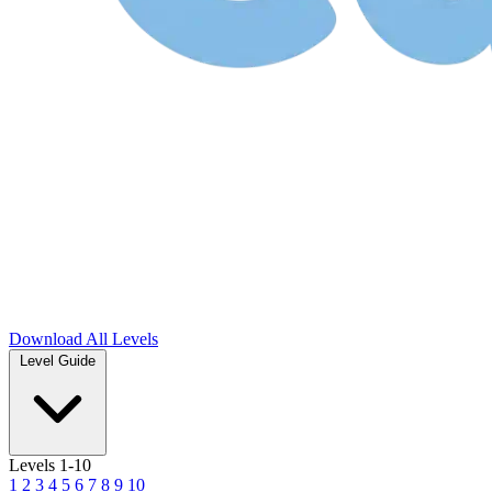
Download
All Levels
Level Guide
Levels 1-10
1
2
3
4
5
6
7
8
9
10