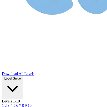
Download
All Levels
Level Guide
Levels 1-10
1
2
3
4
5
6
7
8
9
10