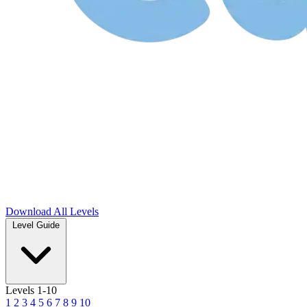
Download
All Levels
Level Guide
Levels 1-10
1
2
3
4
5
6
7
8
9
10